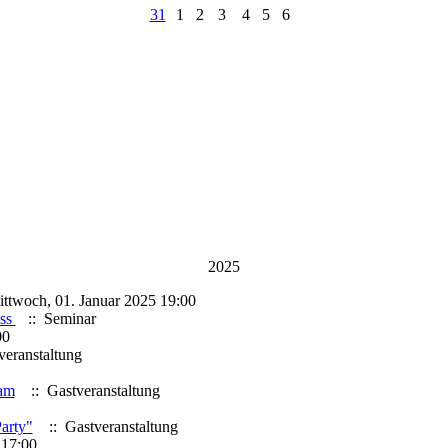
31
1
2
3
4
5
6
2025
ttwoch, 01. Januar 2025 19:00
ess
:: Seminar
00
eranstaltung
eam
:: Gastveranstaltung
arty"
:: Gastveranstaltung
 17:00